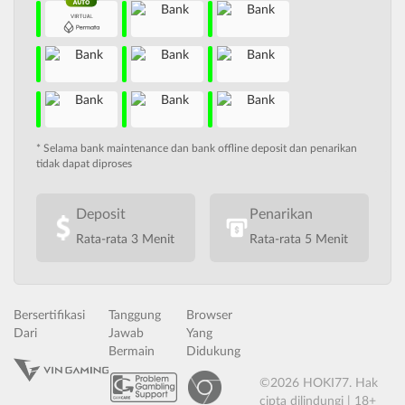
* Selama bank maintenance dan bank offline deposit dan penarikan
tidak dapat diproses
Deposit
Penarikan
Rata-rata 3 Menit
Rata-rata 5 Menit
Bersertifikasi
Tanggung
Browser
Dari
Jawab
Yang
Bermain
Didukung
©2026 HOKI77. Hak
cipta dilindungi | 18+