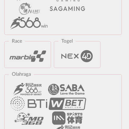
Race
Togel
Olahraga