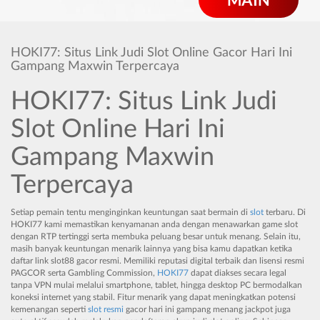
HOKI77: Situs Link Judi Slot Online Gacor Hari Ini
Gampang Maxwin Terpercaya
HOKI77: Situs Link Judi
Slot Online Hari Ini
Gampang Maxwin
Terpercaya
Setiap pemain tentu menginginkan keuntungan saat bermain di
slot
terbaru. Di
HOKI77 kami memastikan kenyamanan anda dengan menawarkan game slot
dengan RTP tertinggi serta membuka peluang besar untuk menang. Selain itu,
masih banyak keuntungan menarik lainnya yang bisa kamu dapatkan ketika
daftar link slot88 gacor resmi. Memiliki reputasi digital terbaik dan lisensi resmi
PAGCOR serta Gambling Commission,
HOKI77
dapat diakses secara legal
tanpa VPN mulai melalui smartphone, tablet, hingga desktop PC bermodalkan
koneksi internet yang stabil. Fitur menarik yang dapat meningkatkan potensi
kemenangan seperti
slot resmi
gacor hari ini gampang menang jackpot juga