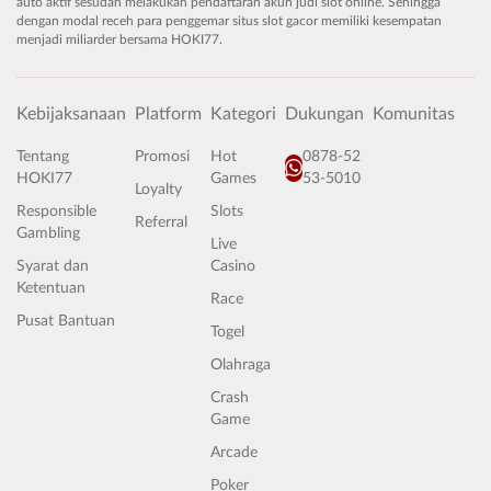
auto aktif sesudah melakukan pendaftaran akun judi slot online. Sehingga
dengan modal receh para penggemar situs slot gacor memiliki kesempatan
menjadi miliarder bersama HOKI77.
Kebijaksanaan
Platform
Kategori
Dukungan
Komunitas
Tentang
Promosi
Hot
0878-52
HOKI77
Games
53-5010
Loyalty
Responsible
Slots
Referral
Gambling
Live
Syarat dan
Casino
Ketentuan
Race
Pusat Bantuan
Togel
Olahraga
Crash
Game
Arcade
Poker