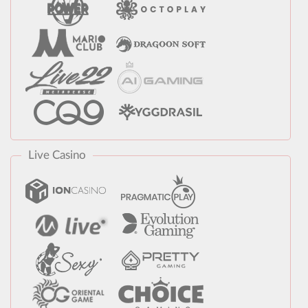
Live Casino