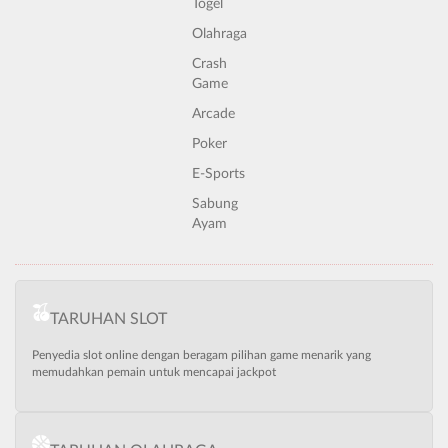
Togel
Olahraga
Crash
Game
Arcade
Poker
E-Sports
Sabung
Ayam
TARUHAN SLOT
Penyedia slot online dengan beragam pilihan game menarik yang
memudahkan pemain untuk mencapai jackpot