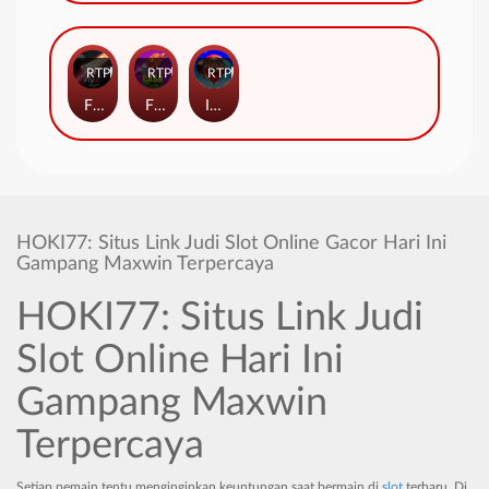
RTP
98%
RTP
84%
RTP
84%
FlyX
FlyX Cash Turbo
Incredible Balloon Machine
HOKI77: Situs Link Judi Slot Online Gacor Hari Ini
Gampang Maxwin Terpercaya
HOKI77: Situs Link Judi
Slot Online Hari Ini
Gampang Maxwin
Terpercaya
Setiap pemain tentu menginginkan keuntungan saat bermain di
slot
terbaru. Di