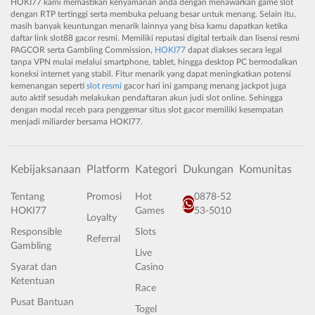
HOKI77 kami memastikan kenyamanan anda dengan menawarkan game slot
dengan RTP tertinggi serta membuka peluang besar untuk menang. Selain itu,
masih banyak keuntungan menarik lainnya yang bisa kamu dapatkan ketika
daftar link slot88 gacor resmi. Memiliki reputasi digital terbaik dan lisensi resmi
PAGCOR serta Gambling Commission,
HOKI77
dapat diakses secara legal
tanpa VPN mulai melalui smartphone, tablet, hingga desktop PC bermodalkan
koneksi internet yang stabil. Fitur menarik yang dapat meningkatkan potensi
kemenangan seperti
slot resmi
gacor hari ini gampang menang jackpot juga
auto aktif sesudah melakukan pendaftaran akun judi slot online. Sehingga
dengan modal receh para penggemar situs slot gacor memiliki kesempatan
menjadi miliarder bersama HOKI77.
Kebijaksanaan
Platform
Kategori
Dukungan
Komunitas
Tentang
Promosi
Hot
0878-52
HOKI77
Games
53-5010
Loyalty
Responsible
Slots
Referral
Gambling
Live
Syarat dan
Casino
Ketentuan
Race
Pusat Bantuan
Togel