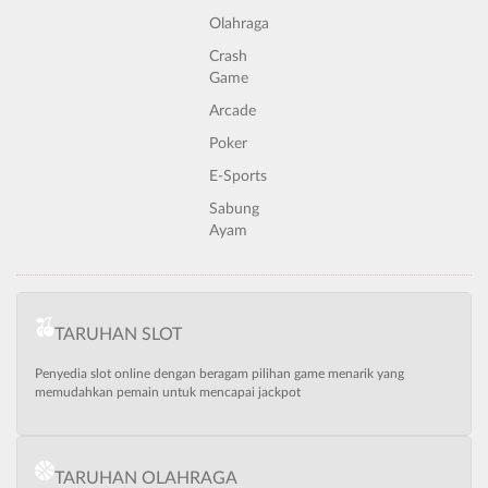
Olahraga
Crash
Game
Arcade
Poker
E-Sports
Sabung
Ayam
TARUHAN SLOT
Penyedia slot online dengan beragam pilihan game menarik yang
memudahkan pemain untuk mencapai jackpot
TARUHAN OLAHRAGA