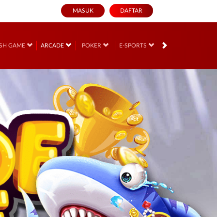
MASUK
DAFTAR
SH GAME
ARCADE
POKER
E-SPORTS
SABUNG AYAM