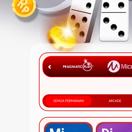
SEMUA PERMAINAN
ARCADE