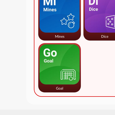
Mines
Dice
Goal